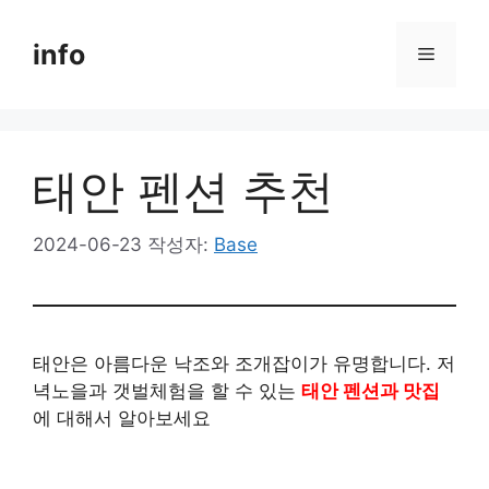
컨
텐
info
메
츠
로
뉴
건
너
태안 펜션 추천
뛰
기
2024-06-23
작성자:
Base
태안은 아름다운 낙조와 조개잡이가 유명합니다. 저
녁노을과 갯벌체험을 할 수 있는
태안 펜션과 맛집
에 대해서 알아보세요