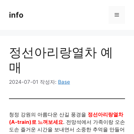
컨
텐
info
메
츠
로
뉴
건
너
정선아리랑열차 예
뛰
기
매
2024-07-01
작성자:
Base
청정 강원의 아름다운 산길 풍경을
정선아리랑열차
(A-train)로 느껴보세요
. 전망석에서 가족이랑 오손
도손 즐거운 시간을 보내면서 소중한 추억을 만들어