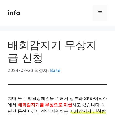
컨
텐
info
메
츠
로
뉴
건
너
배회감지기 무상지
뛰
기
급 신청
2024-07-26
작성자:
Base
치매 또는 발달장애인을 위해서 정부와 SK하이닉스
에서
배회감지기를 무상으로 지급
하고 있습니다. 2
년간 통신비까지 전액 지원하는
배회감지기 신청방